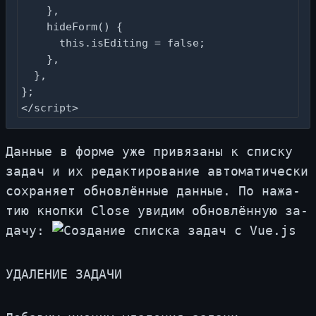
    },

    hideForm() {

      this.isEditing = false;

    },

  },

};

</script>
Дан­ные в фор­ме уже при­вя­за­ны к спис­ку
за­дач и их ре­дак­ти­ро­ва­ние ав­то­ма­ти­че­ски
со­хра­ня­ет об­нов­лён­ные дан­ные. По на­жа­
тию кноп­ки Close уви­дим об­нов­лён­ную за­
да­чу:
УДА­ЛЕ­НИЕ ЗА­ДА­ЧИ