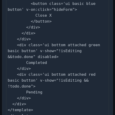
          <button class='ui basic blue 
button' v-on:click="hideForm">

            Close X

          </button>

        </div>

      </div>

    </div>

    <div class='ui bottom attached green 
basic button' v-show="!isEditing 
&&todo.done" disabled>

        Completed

    </div>

    <div class='ui bottom attached red 
basic button' v-show="!isEditing && 
!todo.done">

        Pending

    </div>

  </div>

</template>
