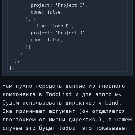
        project: 'Project C',

        done: false,

      }, {

        title: 'Todo D',

        project: 'Project D',

        done: false,

      }],

    };

  },

};
Нам нуж­но пе­ре­дать дан­ные из глав­но­го
ком­по­нен­та в TodoList и для это­го мы
бу­дем ис­поль­зо­вать ди­рек­ти­ву v-bind.
Она при­ни­ма­ет ар­гу­мент (он от­де­ля­ет­ся
двое­то­чи­ем от име­ни ди­рек­ти­вы), в на­шем
слу­чае это бу­дет todos; это по­ка­зы­ва­ет