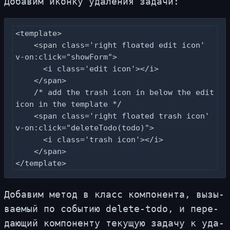
До­ба­вим икон­ку уда­ле­ния за­да­чи:
<template>

    <span class='right floated edit icon' 
v-on:click="showForm">

      <i class='edit icon'></i>

    </span>

    /* add the trash icon in below the edit 
icon in the template */

    <span class='right floated trash icon' 
v-on:click="deleteTodo(todo)">

      <i class='trash icon'></i>

    </span>

</template>
До­ба­вим ме­тод в класс ком­по­нен­та, вы­зы­
ва­е­мый по со­бы­тию delete-todo, и пе­ре­
да­ю­щий ком­по­нен­ту те­ку­щую за­да­чу к уда­