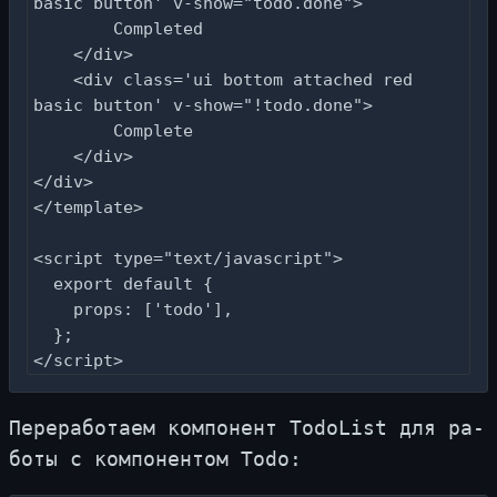
basic button' v-show="todo.done">

        Completed

    </div>

    <div class='ui bottom attached red 
basic button' v-show="!todo.done">

        Complete

    </div>

</div>

</template>

<script type="text/javascript">

  export default {

    props: ['todo'],

  };

</script>
Пе­ре­ра­бо­та­ем ком­по­нент TodoList для ра­
бо­ты с ком­по­нен­том Todo: