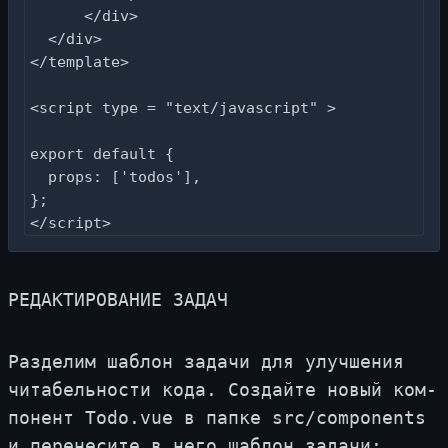
      </div>

  </div>

</template>

<script type = "text/javascript" >

export default {

  props: ['todos'],

};

</script>
РЕ­ДАК­ТИ­РО­ВА­НИЕ ЗА­ДАЧ
Раз­де­лим шаб­лон за­да­чи для улуч­ше­ния
чи­та­бель­но­сти ко­да. Со­здай­те но­вый ком­
по­нент Todo.vue в пап­ке src/components
и пе­ре­не­си­те в него шаб­лон за­да­чи: