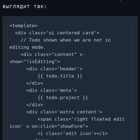
вы­гля­дит так:
<template>

  <div class='ui centered card'>

    // Todo shown when we are not in 
editing mode.

    <div class="content" v-
show="!isEditing">

      <div class='header'>

          {{ todo.title }}

      </div>

      <div class='meta'>

          {{ todo.project }}

      </div>

      <div class='extra content'>

          <span class='right floated edit 
icon' v-on:click="showForm">

          <i class='edit icon'></i>
