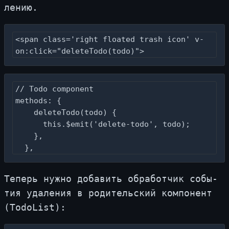
ле­нию.
<span class='right floated trash icon' v-
on:click="deleteTodo(todo)">
// Todo component

methods: {

    deleteTodo(todo) {

      this.$emit('delete-todo', todo);

    },

  },
Те­перь нуж­но до­ба­вить об­ра­бот­чик со­бы­
тия уда­ле­ния в ро­ди­тель­ский ком­по­нент
(TodoList):