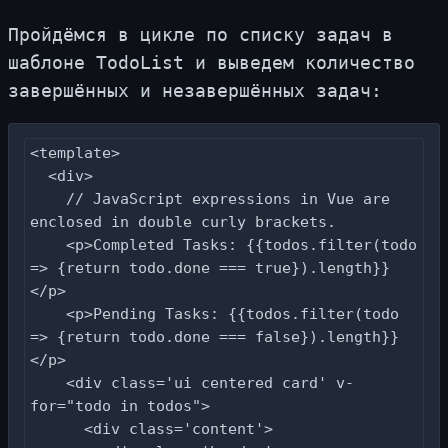
Прой­дём­ся в цик­ле по спис­ку за­дач в
шаб­лоне TodoList и вы­ве­дем ко­ли­че­ство
за­вер­шён­ных и неза­вер­шён­ных за­дач:
<template>

  <div>

    // JavaScript expressions in Vue are 
enclosed in double curly brackets.

    <p>Completed Tasks: {{todos.filter(todo 
=> {return todo.done === true}).length}}
</p>

    <p>Pending Tasks: {{todos.filter(todo 
=> {return todo.done === false}).length}}
</p>

    <div class='ui centered card' v-
for="todo in todos">

      <div class='content'>
