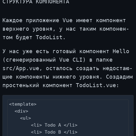
СТРУК­ТУ­РА КОМ­ПО­НЕН­ТА
Каж­дое при­ло­же­ние Vue име­ет ком­по­нент
верх­не­го уров­ня, у нас та­ким ком­по­нен­
том бу­дет TodoList.
У нас уже есть го­то­вый ком­по­нент Hello
(сге­не­ри­ро­ван­ный Vue CLI) в пап­ке
src/App.​vue, оста­лось со­здать недо­ста­ю­
щие ком­по­нен­ты ниж­не­го уров­ня. Со­зда­дим
про­стень­кий ком­по­нент TodoList.vue:
<template>

  <div>

    <ul>

        <li> Todo A </li>

        <li> Todo B </li>
