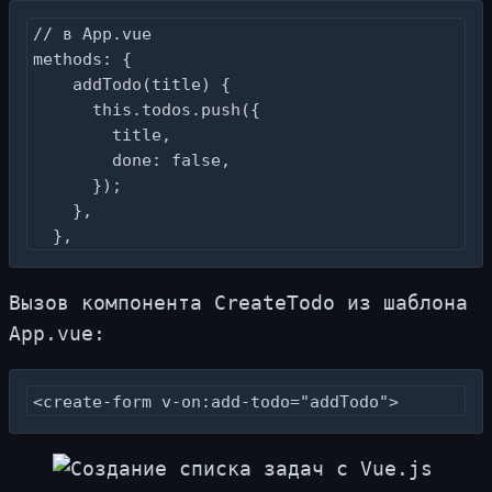
// в App.vue

methods: {

    addTodo(title) {

      this.todos.push({

        title,

        done: false,

      });

    },

  },
Вы­зов ком­по­нен­та CreateTodo из шаб­ло­на
App.​vue:
<create-form v-on:add-todo="addTodo">