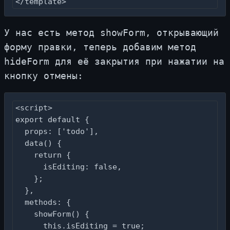
</template>
У нас есть ме­тод showForm, от­кры­ва­ю­щий
фор­му прав­ки, те­перь до­ба­вим ме­тод
hideForm для её за­кры­тия при на­жа­тии на
кноп­ку от­ме­ны:
<script>

export default {

  props: ['todo'],

  data() {

    return {

      isEditing: false,

    };

  },

  methods: {

    showForm() {

      this.isEditing = true;
