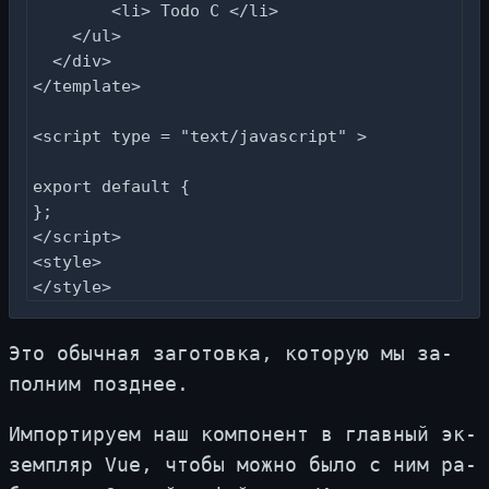
        <li> Todo C </li>

    </ul>

  </div>

</template>

<script type = "text/javascript" >

export default {

};

</script>

<style>

</style>
Это обыч­ная за­го­тов­ка, ко­то­рую мы за­
пол­ним позд­нее.
Им­пор­ти­ру­ем наш ком­по­нент в глав­ный эк­
зем­пляр Vue, что­бы мож­но бы­ло с ним ра­