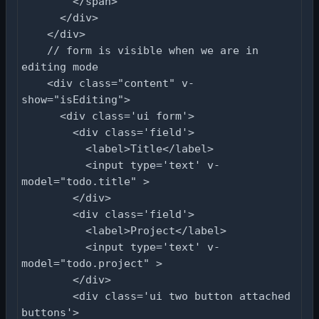
        </span>

      </div>

    </div>

    // form is visible when we are in 
editing mode

    <div class="content" v-
show="isEditing">

      <div class='ui form'>

        <div class='field'>

          <label>Title</label>

          <input type='text' v-
model="todo.title" >

        </div>

        <div class='field'>

          <label>Project</label>

          <input type='text' v-
model="todo.project" >

        </div>

        <div class='ui two button attached 
buttons'>
