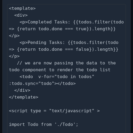
<template>

  <div>

    <p>Completed Tasks: {{todos.filter(todo 
=> {return todo.done === true}).length}}
</p>

    <p>Pending Tasks: {{todos.filter(todo 
=> {return todo.done === false}).length}}
</p>

   // we are now passing the data to the 
todo component to render the todo list

    <todo  v-for="todo in todos" 
:todo.sync="todo"></todo>

  </div>

</template>

<script type = "text/javascript" >

import Todo from './Todo';
