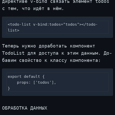
ди­рек­ти­ве v-bind свя­зать эле­мент todos
с тем, что идёт в нём.
<todo-list v-bind:todos="todos"></todo-
list>
Те­перь нуж­но до­ра­бо­тать ком­по­нент
TodoList для до­сту­па к этим дан­ным. До­
ба­вим свой­ство к клас­су ком­по­нен­та:
export default {

    props: ['todos'],

}
ОБ­РА­БОТ­КА ДАН­НЫХ