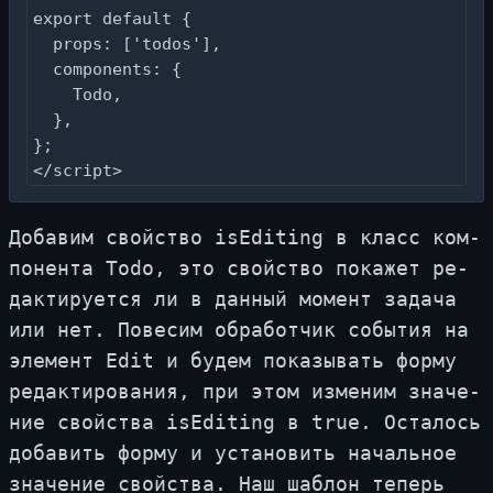
export default {

  props: ['todos'],

  components: {

    Todo,

  },

};

</script>
До­ба­вим свой­ство isEditing в класс ком­
по­нен­та Todo, это свой­ство по­ка­жет ре­
дак­ти­ру­ет­ся ли в дан­ный мо­мент за­да­ча
или нет. По­ве­сим об­ра­бот­чик со­бы­тия на
эле­мент Edit и бу­дем по­ка­зы­вать фор­му
ре­дак­ти­ро­ва­ния, при этом из­ме­ним зна­че­
ние свой­ства isEditing в true. Оста­лось
до­ба­вить фор­му и уста­но­вить на­чаль­ное
зна­че­ние свой­ства. Наш шаб­лон те­перь