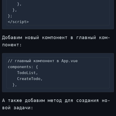
    },

  },

};

</script>
До­ба­вим но­вый ком­по­нент в глав­ный ком­
по­нент:
// главный компонент в App.vue

components: {

    TodoList,

    CreateTodo,

  },
А та­к­же до­ба­вим ме­тод для со­зда­ния но­
вой за­да­чи: