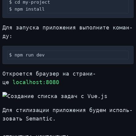
$ cd my-project

$ npm install
Для за­пус­ка при­ло­же­ния вы­пол­ни­те ко­ман­
ду:
$ npm run dev
От­кро­ет­ся бра­у­зер на стра­ни­
це
localhost:8080
Для сти­ли­за­ции при­ло­же­ния бу­дем ис­поль­
зо­вать Semantic.