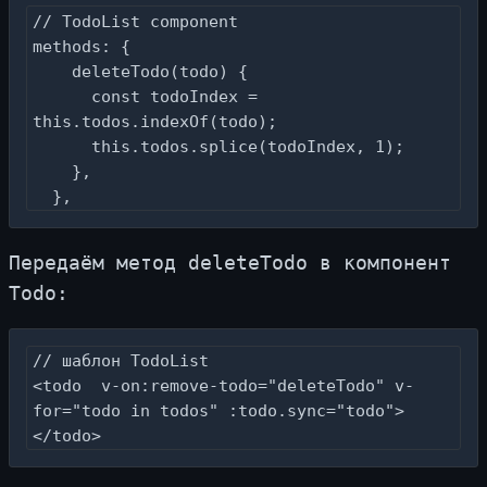
// TodoList component

methods: {

    deleteTodo(todo) {

      const todoIndex = 
this.todos.indexOf(todo);

      this.todos.splice(todoIndex, 1);

    },

  },
Пе­ре­да­ём ме­тод deleteTodo в ком­по­нент
Todo:
// шаблон TodoList

<todo  v-on:remove-todo="deleteTodo" v-
for="todo in todos" :todo.sync="todo">
</todo>