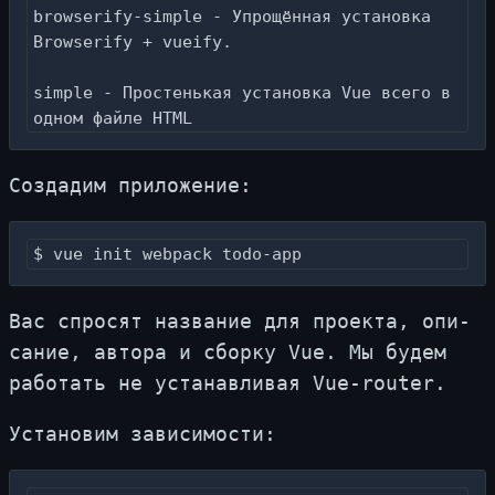
browserify-simple - Упрощённая установка 
Browserify + vueify.

simple - Простенькая установка Vue всего в 
одном файле HTML
Со­зда­дим при­ло­же­ние:
$ vue init webpack todo-app
Вас спро­сят на­зва­ние для про­ек­та, опи­
са­ние, ав­то­ра и сбор­ку Vue. Мы бу­дем
ра­бо­тать не уста­нав­ли­вая Vue-router.
Уста­но­вим за­ви­си­мо­сти: