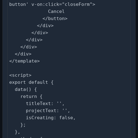
button' v-on:click="closeForm">

              Cancel

            </button>

          </div>

        </div>

      </div>

    </div>

  </div>

</template>

<script>

export default {

  data() {

    return {

      titleText: '',

      projectText: '',

      isCreating: false,

    };

  },
