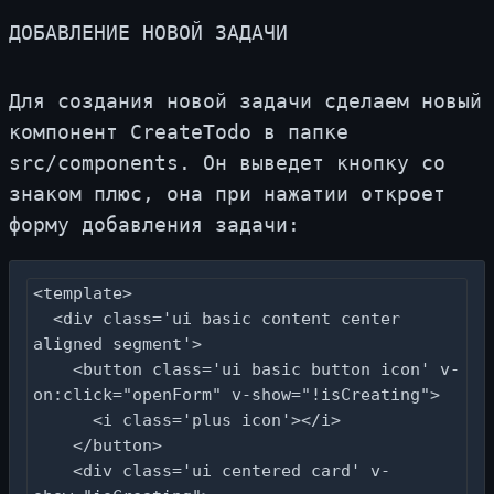
ДО­БАВ­ЛЕ­НИЕ НО­ВОЙ ЗА­ДА­ЧИ
Для со­зда­ния но­вой за­да­чи сде­ла­ем но­вый
ком­по­нент CreateTodo в пап­ке
src/components. Он вы­ве­дет кноп­ку со
зна­ком плюс, она при на­жа­тии от­кро­ет
фор­му до­бав­ле­ния за­да­чи:
<template>

  <div class='ui basic content center 
aligned segment'>

    <button class='ui basic button icon' v-
on:click="openForm" v-show="!isCreating">

      <i class='plus icon'></i>

    </button>

    <div class='ui centered card' v-