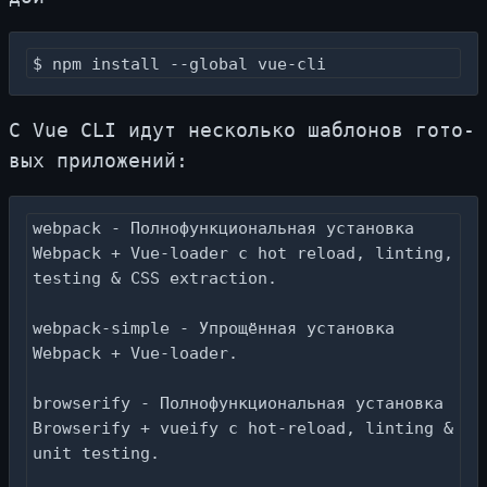
$ npm install --global vue-cli
С Vue CLI идут несколь­ко шаб­ло­нов го­то­
вых при­ло­же­ний:
webpack - Полнофункциональная установка 
Webpack + Vue-loader с hot reload, linting, 
testing & CSS extraction.

webpack-simple - Упрощённая установка 
Webpack + Vue-loader.

browserify - Полнофункциональная установка 
Browserify + vueify с hot-reload, linting & 
unit testing.
