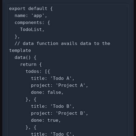
export default {

  name: 'app',

  components: {

    TodoList,

  },

  // data function avails data to the 
template

  data() {

    return {

      todos: [{

        title: 'Todo A',

        project: 'Project A',

        done: false,

      }, {

        title: 'Todo B',

        project: 'Project B',

        done: true,

      }, {

        title: 'Todo C',
