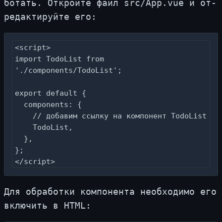
бо­тать. От­крой­те файл src/App.​vue и от­
ре­дак­ти­руй­те его:
<script>

import TodoList from 
'./components/TodoList';

export default {

  components: {

    // добавим ссылку на компонент TodoList

    TodoList,

  },

};

</script>
Для об­ра­бот­ки ком­по­нен­та необ­хо­ди­мо его
вклю­чить в HTML: