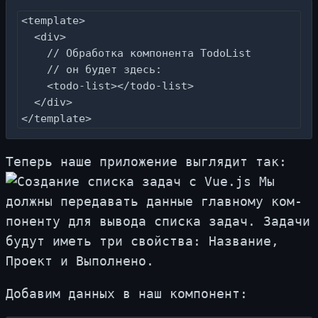
<template>

  <div>

    // Обработка компонента TodoList

    // он будет здесь:

    <todo-list></todo-list>

  </div>

</template>
Те­перь на­ше при­ло­же­ние вы­гля­дит так:
Мы
долж­ны пе­ре­да­вать дан­ные глав­но­му ком­
по­нен­ту для вы­во­да спис­ка за­дач. За­да­чи
бу­дут иметь три свой­ства: На­зва­ние,
Про­ект и Вы­пол­не­но.
До­ба­вим дан­ных в наш ком­по­нент: